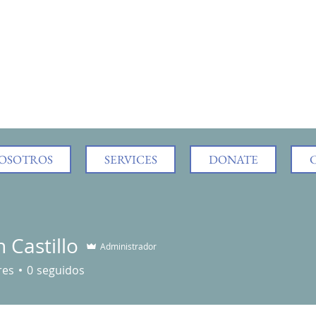
NOSOTROS
SERVICES
DONATE
 Castillo
Administrador
res
0
seguidos