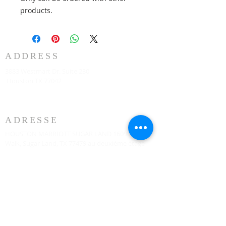
products.
ADDRESS
3883 Westmart Dr. Suite 230
Houston TX 77042
ADRESSE
HOUSTON MARRIOTT SUGAR LAND 16090 City
Walk, Sugar Land, TX 77479 au deuxième étage
tous les dimanches à 10h00
773-599-7197
Admin@HoustonRevivalChurch.com
SERVICE TIME