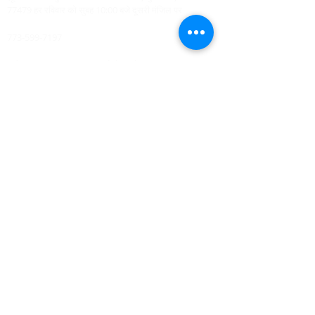
77479 हर रविवार को सुबह 10:00 बजे दूसरी मंजिल पर
773-599-7197
Admin@HoustonRevivalChurch.com
SERVICE TIME
Sunday Worship 10:30am
​Every 3rd Friday Shabbat 6:30pm (invite only)
Online Podcast
www.youtube.com/@BishopJosephCastillo