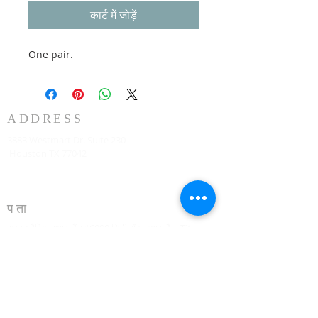
कार्ट में जोड़ें
One pair.
ADDRESS
3883 Westmart Dr. Suite 230
Houston TX 77042
पता
ह्यूस्टन मैरियट शुगर लैंड 16090 सिटी वॉक, शुगर लैंड, TX
77479 हर रविवार को सुबह 10:00 बजे दूसरी मंजिल पर
773-599-7197
Admin@HoustonRevivalChurch.com