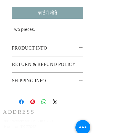
कार्ट में जोड़ें
Two pieces.
PRODUCT INFO
Two pieces.
RETURN & REFUND POLICY
Custom made no return or refund.
SHIPPING INFO
2 weeks shipping.
ADDRESS
3883 Westmart Dr. Suite 230
Houston TX 77042