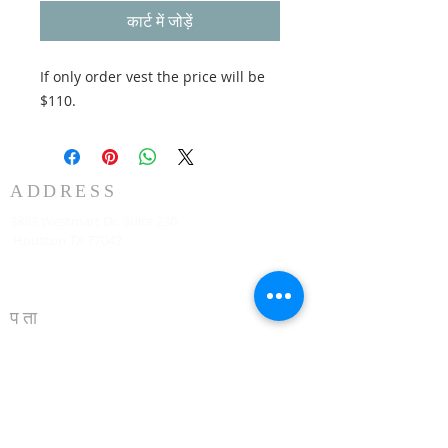
कार्ट में जोड़ें
If only order vest the price will be
$110.
ADDRESS
3883 Westmart Dr. Suite 230
Houston TX 77042
पता
ह्यूस्टन मैरियट शुगर लैंड 16090 सिटी वॉक, शुगर लैंड, TX
77479 हर रविवार को सुबह 10:00 बजे दूसरी मंजिल पर
773-599-7197
Admin@HoustonRevivalChurch.com