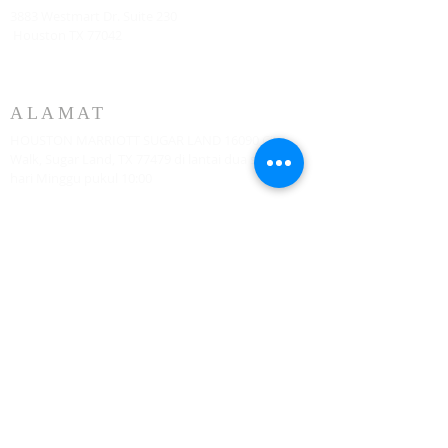
3883 Westmart Dr. Suite 230
Houston TX 77042
ALAMAT
HOUSTON MARRIOTT SUGAR LAND 16090 City
Walk, Sugar Land, TX 77479 di lantai dua setiap
hari Minggu pukul 10:00
773-599-7197
Admin@HoustonRevivalChurch.com
SERVICE TIME
Sunday Worship 10:30am
​Every 3rd Friday Shabbat 6:30pm (invite only)
Online Podcast
www.youtube.com/@BishopJosephCastillo