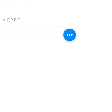
Houston TX 77042
АДРЕС
HUUSTON MARRIOTT SUGAR LAND 16090 City
Walk, Sugar Land, TX 77479, на втором этаже
каждое воскресенье в 10:00.
773-599-7197
Admin@HoustonRevivalChurch.com
SERVICE TIME
Sunday Worship 10:30am
​Every 3rd Friday Shabbat 6:30pm (invite only)
Online Podcast
www.youtube.com/@BishopJosephCastillo