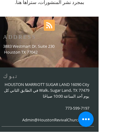
بمجرد نشر المنشورات، ستراها هنا.
ADDRESS
3883 Westmart Dr. Suite 230
Houston TX 77042
تبوك
HOUSTON MARRIOTT SUGAR LAND 16090 City
Walk، Sugar Land، TX 77479 في الطابق الثاني كل
يوم أحد الساعة 10:00 صباحًا
773-599-7197
Admin@HoustonRevivalChurch.com
SERVICE TIME