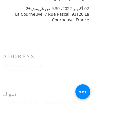
02 أكتوبر 2022، 9:30 ص غرينتش+2
La Courneuve, 7 Rue Pascal, 93120 La
Courneuve, France
ADDRESS
3883 Westmart Dr. Suite 230
Houston TX 77042
تبوك
HOUSTON MARRIOTT SUGAR LAND 16090 City
Walk، Sugar Land، TX 77479 في الطابق الثاني كل
يوم أحد الساعة 10:00 صباحًا
773-599-7197