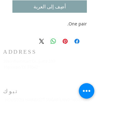
أضِف إلى العربة
One pair.
ADDRESS
3883 Westmart Dr. Suite 230
Houston TX 77042
تبوك
HOUSTON MARRIOTT SUGAR LAND 16090 City
Walk، Sugar Land، TX 77479 في الطابق الثاني كل
يوم أحد الساعة 10:00 صباحًا
773-599-7197
Admin@HoustonRevivalChurch.com