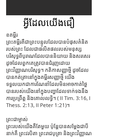
អ្វីដែលយើងជឿ
ខគម្ពីរ
ព្រះគម្ពីរគឺជាព្រះបន្ទូលដែលបានបំផុសគំនិត
របស់ព្រះ ដែលជាផលិតផលរបស់មនុស្ស
បរិសុទ្ធពីបុរាណដែលបាននិយាយ និងសរសេរ
ដូចដែលពួកគេត្រូវបានជំរុញដោយ
ព្រះវិញ្ញាណបរិសុទ្ធ។ កតិកាសញ្ញាថ្មី ដូចដែល
បានកត់ត្រានៅក្នុងគម្ពីរសញ្ញាថ្មី យើង
ទទួលយកជាការណែនាំដែលមិនអាចកាត់ថ្លៃ
បានរបស់យើងនៅក្នុងបញ្ហាដែលទាក់ទងនឹង
ការប្រព្រឹត្ត និងគោលលទ្ធិ។ ( II Tim. 3:16, I
Thess. 2:13, II Peter 1:21)។
ព្រះជាម្ចាស់
ព្រះ​របស់​យើង​គឺ​តែ​មួយ ប៉ុន្តែ​បាន​សម្ដែង​ជា​បី​
នាក់​គឺ ព្រះ​វរបិតា ព្រះរាជបុត្រា និង​ព្រះវិញ្ញាណ​