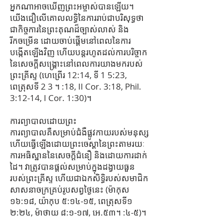
អ្នក​ណា​អាច​ឃើញ​ព្រះអម្ចាស់​បាន​ឡើយ។
យើងជឿលើគោលលទ្ធិនៃការរាប់ជាបរិសុទ្ធថា
ជាកិច្ចការនៃព្រះគុណដ៏ច្បាស់លាស់ និង
រីកចម្រើន ដោយចាប់ផ្តើមនៅពេលនៃការ
បង្កើតឡើងវិញ ហើយបន្តរហូតដល់ការបរិច្ចាក
នៃសេចក្តីសង្គ្រោះនៅពេលការយាងមករបស់
ព្រះគ្រីស្ទ (ហេព្រើរ 12:14, ទី 1 5:23,
ពេត្រុសទី 2 3 ។ :18, II Cor. 3:18, Phil.
3:12-14, I Cor. 1:30)។
ការព្យាបាលដោយព្រះ
ការ​ព្យាបាល​គឺ​សម្រាប់​ជំងឺ​ផ្លូវ​កាយ​របស់​មនុស្ស
ហើយ​ធ្វើ​ឡើង​ដោយ​ព្រះចេស្ដា​នៃ​ព្រះ​តាម​រយៈ​
ការ​អធិស្ឋាន​នៃ​សេចក្ដី​ជំនឿ និង​ដោយ​ការ​ដាក់​
ដៃ។ វា​ត្រូវ​បាន​ផ្ដល់​សម្រាប់​ក្នុង​ដង្វាយធួន​
របស់​ព្រះគ្រីស្ទ ហើយ​ជា​ឯកសិទ្ធិ​របស់​សមាជិក​
សាសនាចក្រ​គ្រប់រូប​សព្វ​ថ្ងៃ​នេះ (ម៉ាកុស
១៦:១៨, យ៉ាកុប ៥:១៤-១៥, ពេត្រុសទី១
២:២៤, ម៉ាថាយ ៨:១-១៧, អេ.៥៣។ :៤-៥)។