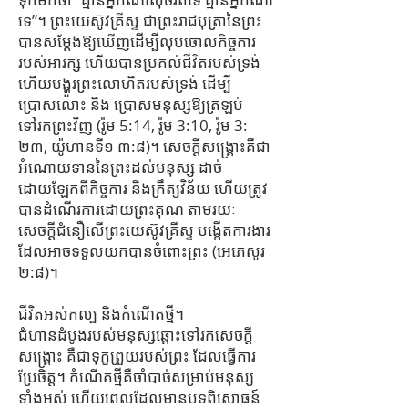
ទេ”។ ព្រះយេស៊ូវគ្រីស្ទ ជាព្រះរាជបុត្រានៃព្រះ
បានសម្ដែងឱ្យឃើញដើម្បីលុបចោលកិច្ចការ
របស់អារក្ស ហើយបានប្រគល់ជីវិតរបស់ទ្រង់
ហើយបង្ហូរព្រះលោហិតរបស់ទ្រង់ ដើម្បី
ប្រោសលោះ និង ប្រោសមនុស្សឱ្យត្រឡប់
ទៅរកព្រះវិញ (រ៉ូម 5:14, រ៉ូម 3:10, រ៉ូម 3:
២៣, យ៉ូហានទី១ ៣:៨)។ សេចក្ដីសង្គ្រោះគឺជា
អំណោយទាននៃព្រះដល់មនុស្ស ដាច់
ដោយឡែកពីកិច្ចការ និងក្រឹត្យវិន័យ ហើយត្រូវ
បានដំណើរការដោយព្រះគុណ តាមរយៈ
សេចក្ដីជំនឿលើព្រះយេស៊ូវគ្រីស្ទ បង្កើតការងារ
ដែលអាចទទួលយកបានចំពោះព្រះ (អេភេសូរ
២:៨)។
ជីវិតអស់កល្ប និងកំណើតថ្មី។
ជំហានដំបូងរបស់មនុស្សឆ្ពោះទៅរកសេចក្ដី
សង្រ្គោះ គឺជាទុក្ខព្រួយរបស់ព្រះ ដែលធ្វើការ
ប្រែចិត្ត។ កំណើត​ថ្មី​គឺ​ចាំបាច់​សម្រាប់​មនុស្ស​
ទាំង​អស់ ហើយ​ពេល​ដែល​មាន​បទពិសោធន៍