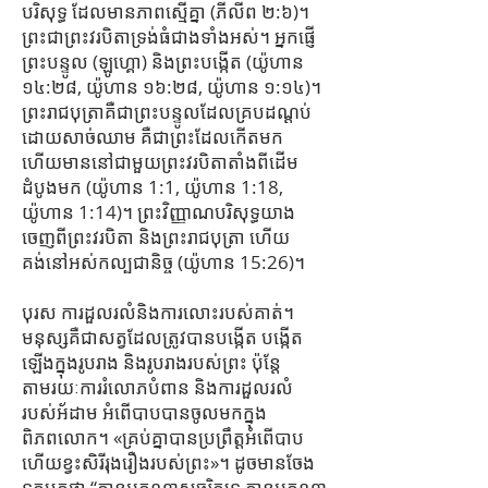
បរិសុទ្ធ ដែល​មាន​ភាព​ស្មើ​គ្នា (ភីលីព ២:៦)។
ព្រះ​ជា​ព្រះ​វរបិតា​ទ្រង់​ធំ​ជាង​ទាំង​អស់។ អ្នកផ្ញើ
ព្រះបន្ទូល (ឡូហ្គោ) និងព្រះបង្កើត (យ៉ូហាន
១៤:២៨, យ៉ូហាន ១៦:២៨, យ៉ូហាន ១:១៤)។
ព្រះរាជបុត្រាគឺជាព្រះបន្ទូលដែលគ្របដណ្ដប់
ដោយសាច់ឈាម គឺជាព្រះដែលកើតមក
ហើយមាននៅជាមួយព្រះវរបិតាតាំងពីដើម
ដំបូងមក (យ៉ូហាន 1:1, យ៉ូហាន 1:18,
យ៉ូហាន 1:14)។ ព្រះវិញ្ញាណបរិសុទ្ធយាង
ចេញពីព្រះវរបិតា និងព្រះរាជបុត្រា ហើយ
គង់នៅអស់កល្បជានិច្ច (យ៉ូហាន 15:26)។
បុរស ការដួលរលំនិងការលោះរបស់គាត់។
មនុស្សគឺជាសត្វដែលត្រូវបានបង្កើត បង្កើត
ឡើងក្នុងរូបរាង និងរូបរាងរបស់ព្រះ ប៉ុន្តែ
តាមរយៈការរំលោភបំពាន និងការដួលរលំ
របស់អ័ដាម អំពើបាបបានចូលមកក្នុង
ពិភពលោក។ «គ្រប់​គ្នា​បាន​ប្រព្រឹត្ត​អំពើ​បាប
ហើយ​ខ្វះ​សិរី​រុងរឿង​របស់​ព្រះ»។ ដូច​មាន​ចែង​
ទុក​មក​ថា “គ្មាន​អ្នក​ណា​សុចរិត​ទេ គ្មាន​អ្នក​ណា​