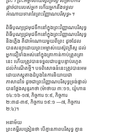
ព្រះ។ ព្រះអម្ចាស់យេស៊ូវគ្រីស្ទ សម្រាប់ការ
ផ្ដាច់បាបរបស់អ្នក ហើយអ្នកនឹងទទួល
អំណោយទាននៃព្រះវិញ្ញាណបរិសុទ្ធ»។
ពិធីបុណ្យជ្រមុជទឹកនៅក្នុងព្រះវិញ្ញាណបរិសុទ្ធ
ពិធីបុណ្យជ្រមុជទឹកនៅក្នុងព្រះវិញ្ញាណបរិសុទ្ធ
និងភ្លើង គឺជាអំណោយមួយពីព្រះ ដូចដែល
បានសន្យាដោយព្រះអម្ចាស់យេស៊ូវគ្រីស្ទ ដល់
អ្នកជឿទាំងអស់នៅក្នុងគ្រាកាន់កាប់ត្រួតត្រា
នេះ ហើយត្រូវបានទទួលជាបន្តបន្ទាប់រហូត
ដល់កំណើតថ្មី។ បទពិសោធន៍នេះត្រូវបានអម
ដោយភស្ដុតាងដំបូងនៃការនិយាយជា
ភាសាដទៃ ដូចជាព្រះវិញ្ញាណបរិសុទ្ធទ្រង់ផ្ទាល់
បានថ្លែងសុន្ទរកថា (ម៉ាថាយ ៣:១១, យ៉ូហាន
១៤:១៦-១៧, កិច្ចការ ១:៩, កិច្ចការ
២:៣៨-៣៩, កិច្ចការ ១៩:១ —៧, កិច្ចការ
២:៤)។
អនាម័យ
ព្រះ​គម្ពីរ​បង្រៀន​ថា បើ​គ្មាន​ភាព​បរិសុទ្ធ គ្មាន​