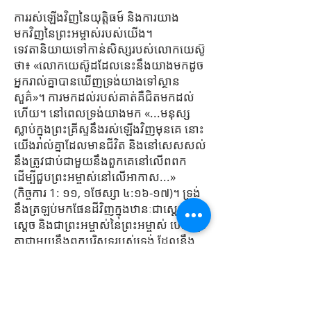
ការរស់ឡើងវិញនៃយុត្តិធម៍ និងការយាង
មកវិញនៃព្រះអម្ចាស់របស់យើង។
ទេវតា​និយាយ​ទៅ​កាន់​សិស្ស​របស់​លោក​យេស៊ូ​
ថា៖ «លោក​យេស៊ូ​ដដែល​នេះ​នឹង​យាង​មក​ដូច​
អ្នក​រាល់​គ្នា​បាន​ឃើញ​ទ្រង់​យាង​ទៅ​ស្ថាន​
សួគ៌»។ ការមកដល់របស់គាត់គឺជិតមកដល់
ហើយ។ នៅពេលទ្រង់យាងមក «...មនុស្ស
ស្លាប់ក្នុងព្រះគ្រីស្ទនឹងរស់ឡើងវិញមុនគេ នោះ
យើងរាល់គ្នាដែលមានជីវិត និងនៅសេសសល់
នឹងត្រូវជាប់ជាមួយនឹងពួកគេនៅលើពពក
ដើម្បីជួបព្រះអម្ចាស់នៅលើអាកាស...»
(កិច្ចការ 1: ១១, ១ថែស្សា ៤:១៦-១៧)។ ទ្រង់
នឹងត្រឡប់មកផែនដីវិញក្នុងឋានៈជាស្តេចនៃ
ស្តេច និងជាព្រះអម្ចាស់នៃព្រះអម្ចាស់ ហើយរួម
គ្នាជាមួយនឹងពួកបរិសុទ្ធរបស់ទ្រង់ ដែលនឹង
ក្លាយជាស្តេច និងជាសង្ឃ ទ្រង់នឹងសោយរាជ្យ
មួយពាន់ឆ្នាំ (បប. 20:6)។
ឋាននរក និងការសងសឹកអស់កល្បជានិច្ច