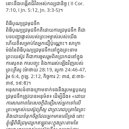
នោះ​នឹង​បង្កើត​ជីវិត​អស់កល្ប​ជានិច្ច ( II Cor.
7:10, I Jn. 5:12, Jn. 3:3-5)។
ពិធីបុណ្យជ្រមុជទឹក
ពិធីបុណ្យជ្រមុជទឹកគឺដោយការជ្រមុជទឹក គឺជា
បទបញ្ជាផ្ទាល់របស់ព្រះអម្ចាស់របស់យើង
ហើយគឺសម្រាប់តែអ្នកជឿប៉ុណ្ណោះ។ សាក្រា
ម៉ង់នៃពិធីបុណ្យជ្រមុជទឹកនៅក្នុងព្រះនាម
ព្រះយេស៊ូវ គឺជាការចូលរួមពិតប្រាកដនៅក្នុង
ការសុគត ការបញ្ចុះ និងការរស់ឡើងវិញរបស់
ព្រះគ្រីស្ទ (ម៉ាថាយ 28:19, លូកា 24:46-47,
រ៉ូម 6:4, កូឡ. 2:12, កិច្ចការ 2: ៣៨, ៨:៣៦​-​
៣៩, ១៩:៥)។
អនុសាសន៍ខាងក្រោមទាក់ទងនឹងរូបមន្តបុណ្យ
ជ្រមុជទឹកត្រូវបានអនុម័ត៖ ដើម្បីដឹង៖
«ដោយ
ការសារភាពនៃសេចក្តីជំនឿរបស់អ្នកទៅលើ
ព្រះអម្ចាស់យេស៊ូវគ្រីស្ទ ជាព្រះរាជបុត្រានៃព្រះ
និងដោយទំនុកចិត្តដែលអ្នកមានលើទ្រង់ នោះ
ខ្ញុំធ្វើពិធីជ្រមុជអ្នកឥឡូវនេះក្នុងព្រះនាមនៃ