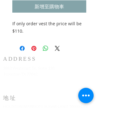
新增至購物車
If only order vest the price will be
$110.
ADDRESS
3883 Westmart Dr. Suite 230
Houston TX 77042
地址
HOUSTON MARRIOTT SUGAR LAND 16090 City
Walk, Sugar Land, TX 77479 每周日上午 10:00 二
楼
773-599-7197