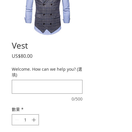
Vest
價
US$80.00
格
Welcome. How can we help you? (選
填)
0/500
數量
*