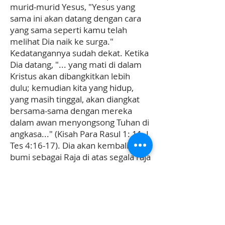
murid-murid Yesus, "Yesus yang
sama ini akan datang dengan cara
yang sama seperti kamu telah
melihat Dia naik ke surga."
Kedatangannya sudah dekat. Ketika
Dia datang, "... yang mati di dalam
Kristus akan dibangkitkan lebih
dulu; kemudian kita yang hidup,
yang masih tinggal, akan diangkat
bersama-sama dengan mereka
dalam awan menyongsong Tuhan di
angkasa..." (Kisah Para Rasul 1: 11, I
Tes 4:16-17). Dia akan kembali ke
bumi sebagai Raja di atas segala raja
dan Tuhan di atas segala tuan, dan
bersama dengan orang-orang
kudus-Nya, yang akan menjadi raja
dan imam, Dia akan memerintah
seribu tahun (Wahyu 20:6).