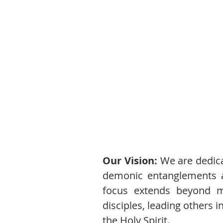
Our Vision:
We are dedica
demonic entanglements a
focus extends beyond m
disciples, leading others 
the Holy Spirit.