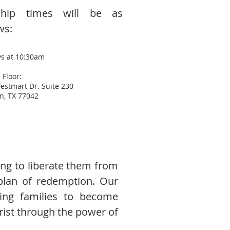
hip times will be as
ws:
s at 10:30am
 Floor:
estmart Dr. Suite 230
n, TX 77042
ing to liberate them from
plan of redemption. Our
ing families to become
rist through the power of