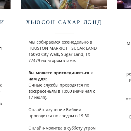
ИИ
ХЬЮСОН САХАР ЛЭНД
Мы собираемся еженедельно в
М
п
HUUSTON MARRIOTT SUGAR LAND
16090 City Walk, Sugar Land, TX
77479 на втором этаже.
Вы можете присоединиться к
ре
нам для:
к
Очные службы проводятся по
е
воскресеньям в 10:00 (начиная с
17 июля).
не
з
Онлайн-изучение Библии
проводится по средам в 19:30.
Онлайн-молитва в субботу утром