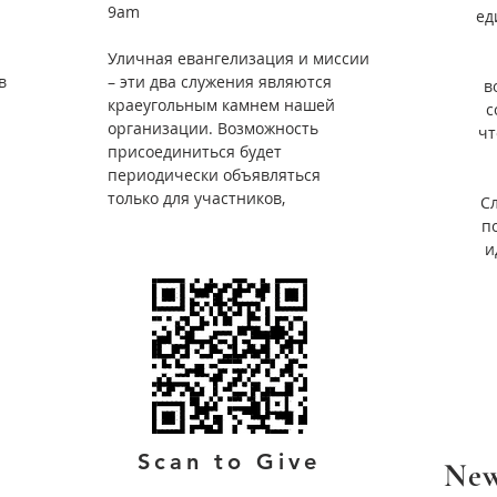
9am
ед
Уличная евангелизация и миссии
в
– эти два служения являются
в
краеугольным камнем нашей
с
организации. Возможность
чт
присоединиться будет
периодически объявляться
только для участников,
Сл
п
и
Scan to Give
New