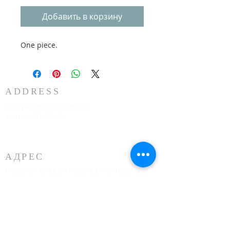
Добавить в корзину
One piece.
ADDRESS
3883 Westmart Dr. Suite 230
Houston TX 77042
АДРЕС
HUUSTON MARRIOTT SUGAR LAND 16090 City
Walk, Sugar Land, TX 77479, на втором этаже
каждое воскресенье в 10:00.
773-599-7197
Admin@HoustonRevivalChurch.com