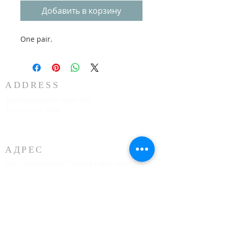
Добавить в корзину
One pair.
ADDRESS
3883 Westmart Dr. Suite 230
Houston TX 77042
АДРЕС
HUUSTON MARRIOTT SUGAR LAND 16090 City
Walk, Sugar Land, TX 77479, на втором этаже
каждое воскресенье в 10:00.
773-599-7197
Admin@HoustonRevivalChurch.com