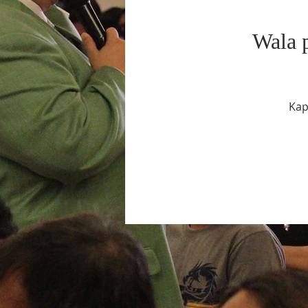
Wala 
Kap