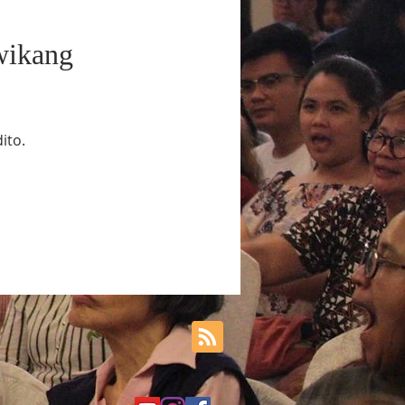
wikang
ito.