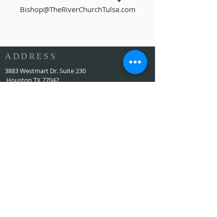
Bishop@TheRiverChurchTulsa.com
ADDRESS
3883 Westmart Dr. Suite 230
Houston TX 77042
ঠিকানা
HOUSTON MARRIOTT SUGAR LAND 16090 City
Walk, Sugar Land, TX 77479 দ্বিতীয় তলায় প্রতি রবিবার
সকাল 10:00 টায়
773-599-7197
Admin@HoustonRevivalChurch.com
SERVICE TIME