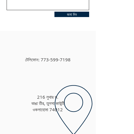
জমা দিন
টেলিফোন:
773-599-7198
216 লুথার ড.
ভাঙা তীর, তুলসা কাউন্টি
ওকলাহোমা 74012