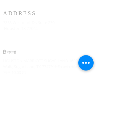
ADDRESS
3883 Westmart Dr. Suite 230
Houston TX 77042
ঠিকানা
HOUSTON MARRIOTT SUGAR LAND 16090 City
Walk, Sugar Land, TX 77479 দ্বিতীয় তলায় প্রতি রবিবার
সকাল 10:00 টায়
773-599-7197
Admin@HoustonRevivalChurch.com
SERVICE TIME
Sunday Worship 10:30am
​Every 3rd Friday Shabbat 6:30pm (invite only)
Online Podcast