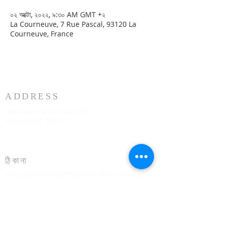
০২ অক্টো, ২০২২, ৯:৩০ AM GMT +২
La Courneuve, 7 Rue Pascal, 93120 La
Courneuve, France
ADDRESS
3883 Westmart Dr. Suite 230
Houston TX 77042
ঠিকানা
HOUSTON MARRIOTT SUGAR LAND 16090 City
Walk, Sugar Land, TX 77479 দ্বিতীয় তলায় প্রতি রবিবার
সকাল 10:00 টায়
773-599-7197