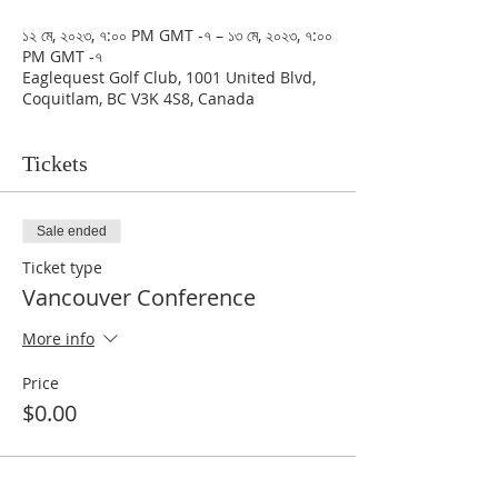
১২ মে, ২০২৩, ৭:০০ PM GMT -৭ – ১৩ মে, ২০২৩, ৭:০০
PM GMT -৭
Eaglequest Golf Club, 1001 United Blvd,
Coquitlam, BC V3K 4S8, Canada
Tickets
Sale ended
Ticket type
Vancouver Conference
More info
Price
$0.00