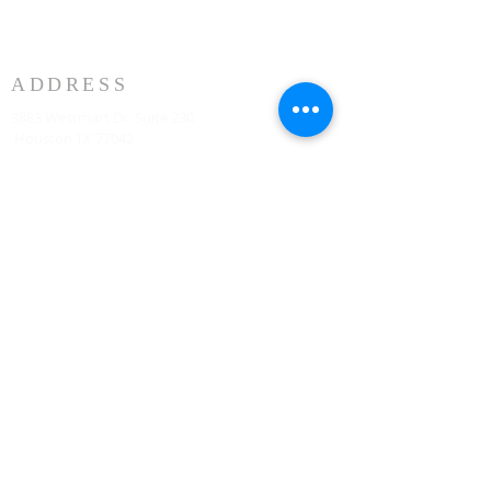
ADDRESS
3883 Westmart Dr. Suite 230
Houston TX 77042
ঠিকানা
HOUSTON MARRIOTT SUGAR LAND 16090 City
Walk, Sugar Land, TX 77479 দ্বিতীয় তলায় প্রতি রবিবার
সকাল 10:00 টায়
773-599-7197
Admin@HoustonRevivalChurch.com
SERVICE TIME
Sunday Worship 10:30am