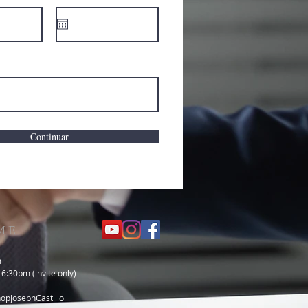
Continuar
ME
m
 6:30pm (invite only)
pJosephCastillo