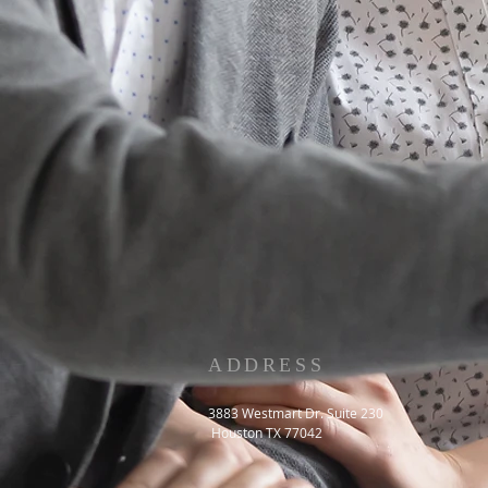
ADDRESS
3883 Westmart Dr. Suite 230
Houston TX 77042