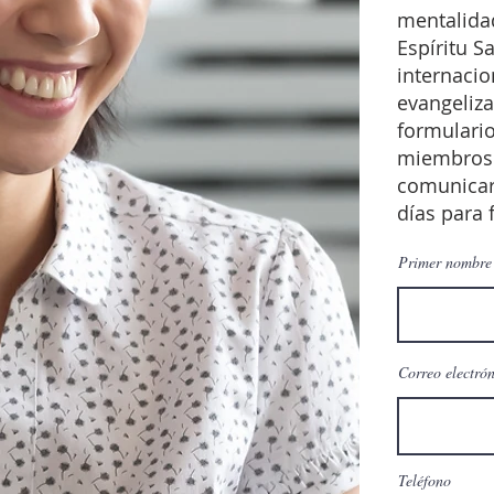
mentalidad
Espíritu 
internacio
evangeliza
formulario
miembros 
comunicar
días para f
Primer nombre
Correo electró
Teléfono