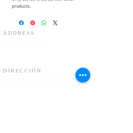
products.
ADDRESS
3883 Westmart Dr. Suite 230
Houston TX 77042
DIRECCIÓN
HOUSTON MARRIOTT SUGAR LAND 16090 City
Walk, Sugar Land, TX 77479 en el segundo piso
todos los domingos a las 10:00 am
773-599-7197
Admin@HoustonRevivalChurch.com
SERVICE TIME