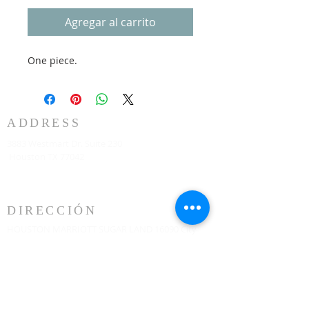
Agregar al carrito
One piece.
ADDRESS
3883 Westmart Dr. Suite 230
Houston TX 77042
DIRECCIÓN
HOUSTON MARRIOTT SUGAR LAND 16090 City
Walk, Sugar Land, TX 77479 en el segundo piso
todos los domingos a las 10:00 am
773-599-7197
Admin@HoustonRevivalChurch.com