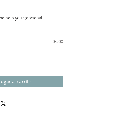
e help you? (opcional)
0/500
egar al carrito