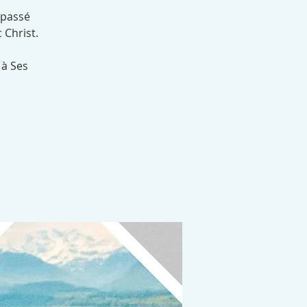
 passé
 Christ.
 à Ses