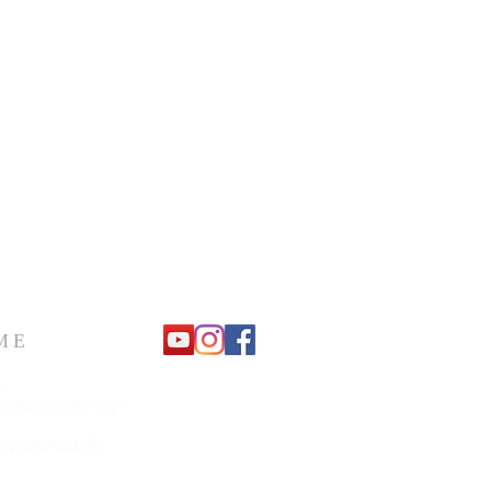
ME
m
 6:30pm (invite only)
pJosephCastillo