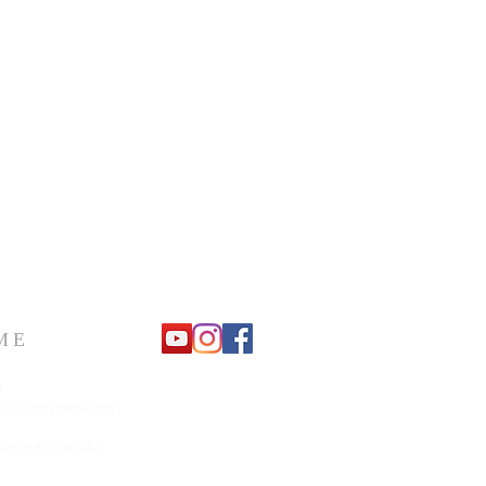
ME
m
 6:30pm (invite only)
pJosephCastillo