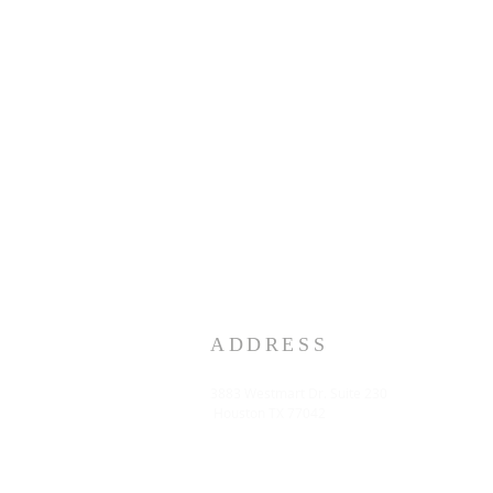
ADDRESS
3883 Westmart Dr. Suite 230
Houston TX 77042