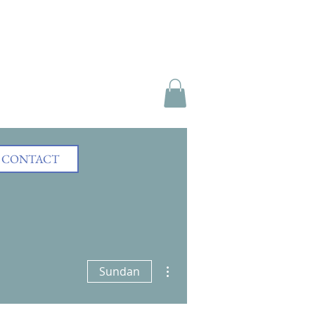
CONTACT
Higit pang mga pagkilos
Sundan