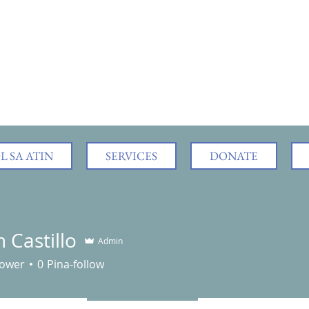
 SA ATIN
SERVICES
DONATE
 Castillo
Admin
lower
0
Pina-follow