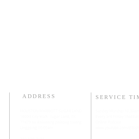
ADDRESS
SERVICE TI
HOUSTON MARRIOTT SUGAR LAND
Sunday Worship 10:30a
16090 City Walk, Sugar Land, TX
​Every 3rd Friday Shabbat
77479 sa ikalawang palapag tuwing
Online Podcast
Linggo ng 10:00am
www.youtube.com/@Bisho
773-599-7197