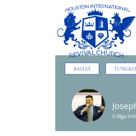
BAHAY
TUNGKOL
Joseph
0
Mga Fol