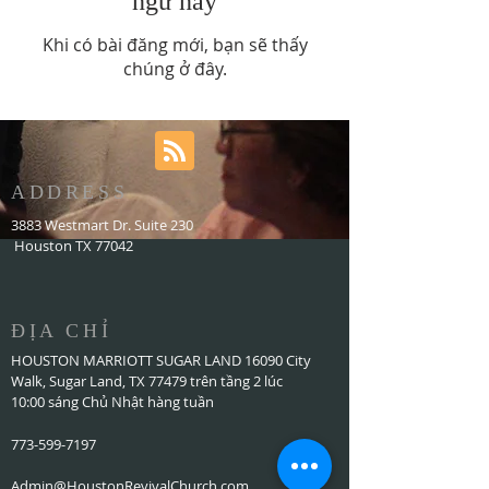
ngữ này
Khi có bài đăng mới, bạn sẽ thấy
chúng ở đây.
ADDRESS
3883 Westmart Dr. Suite 230
Houston TX 77042
ĐỊA CHỈ
HOUSTON MARRIOTT SUGAR LAND 16090 City
Walk, Sugar Land, TX 77479 trên tầng 2 lúc
10:00 sáng Chủ Nhật hàng tuần
773-599-7197
Admin@HoustonRevivalChurch.com