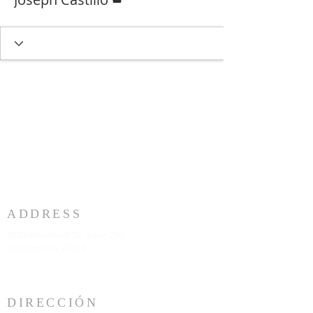
ADDRESS
3883 Westmart Dr. Suite 230
Houston TX 77042
DIRECCIÓN