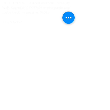
HOUSTON MARRIOTT SUGAR LAND 16090 City
Walk, Sugar Land, TX 77479 en el segundo piso
todos los domingos a las 10:00 am
773-599-7197
Admin@HoustonRevivalChurch.com
SERVICE TIME
Sunday Worship 10:30am
​Every 3rd Friday Shabbat 6:30pm (invite only)
Online Podcast
www.youtube.com/@BishopJosephCastillo